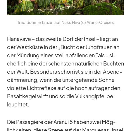
Tra­di­tio­nelle Tän­zer auf Nuku Hiva (c) Ara­nui Crui­ses
Hana­vave – das zweite Dorf der In­sel – liegt an
der West­küste in der „Bucht der Jung­frauen an
der Mün­dung ei­nes steil ab­fal­len­den Tals – si­
cher­lich eine der schöns­ten na­tür­li­chen Buch­ten
der Welt. Be­son­ders schön ist sie in der Abend­
däm­me­rung, wenn die un­ter­ge­hende Sonne
vio­lette Licht­re­flexe auf die hoch auf­ra­gen­den
Ba­salt­ke­gel wirft und so die Vul­kan­gip­fel be­
leuch­tet.
Die Pas­sa­giere der Ara­nui 5 ha­ben zwei Mög­
lich­kei­ten, diese Szene auf der Mar­que­sas-In­sel