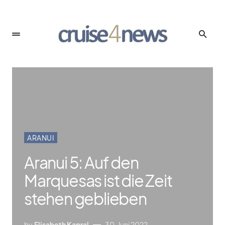
ARANUI
Aranui 5: Auf den
Marquesas ist die Zeit
stehen geblieben
by
Elisabeth Kapral
30. Juni 2022