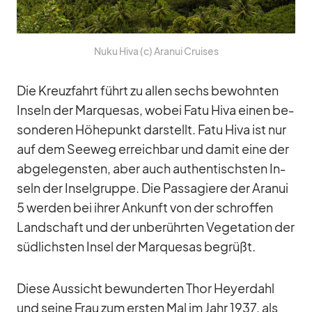
Nuku Hiva (c) Ara­nui Crui­ses
Die Kreuz­fahrt führt zu al­len sechs be­wohn­ten
In­seln der Mar­que­sas, wo­bei Fatu Hiva ei­nen be­
son­de­ren Hö­he­punkt dar­stellt. Fatu Hiva ist nur
auf dem See­weg er­reich­bar und da­mit eine der
ab­ge­le­gens­ten, aber auch au­then­tischs­ten In­
seln der In­sel­gruppe. Die Pas­sa­giere der Ara­nui
5 wer­den bei ih­rer An­kunft von der schrof­fen
Land­schaft und der un­be­rühr­ten Ve­ge­ta­tion der
süd­lichs­ten In­sel der Mar­que­sas be­grüßt.
Diese Aus­sicht be­wun­der­ten Thor He­yer­dahl
und seine Frau zum ers­ten Mal im Jahr 1937, als