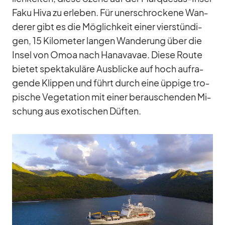
Faku Hiva zu er­le­ben. Für un­er­schro­ckene Wan­
de­rer gibt es die Mög­lich­keit ei­ner vier­stün­di­
gen, 15 Ki­lo­me­ter lan­gen Wan­de­rung über die
In­sel von Omoa nach Hana­va­vae. Diese Route
bie­tet spek­ta­ku­läre Aus­bli­cke auf hoch auf­ra­
gende Klip­pen und führt durch eine üp­pige tro­
pi­sche Ve­ge­ta­tion mit ei­ner be­rau­schen­den Mi­
schung aus exo­ti­schen Düf­ten.