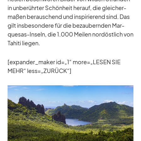
in un­be­rühr­ter Schön­heit her­auf, die glei­cher­
ma­ßen be­rau­schend und in­spi­rie­rend sind. Das
gilt ins­be­son­dere für die be­zau­bern­den Mar­
que­sas-In­seln, die 1.000 Mei­len nord­öst­lich von
Ta­hiti lie­gen.
[expander_​maker id=„1“ more=„LESEN SIE
MEHR“ less=„ZURÜCK“]