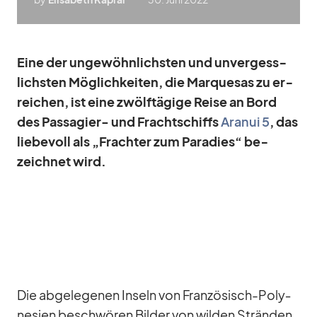
Eine der un­ge­wöhn­lichs­ten und un­ver­gess­
lichs­ten Mög­lich­kei­ten, die Mar­que­sas zu er­
rei­chen, ist eine zwölf­tä­gige Reise an Bord
des Pas­sa­gier- und Fracht­schiffs
Ara­nui 5
, das
lie­be­voll als „Frach­ter zum Pa­ra­dies“ be­
zeich­net wird.
Die ab­ge­le­ge­nen In­seln von Fran­zö­sisch-Po­ly­
ne­sien be­schwö­ren Bil­der von wil­den Strän­den