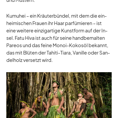
Kumu­hei – ein Kräu­ter­bün­del, mit dem die ein­
hei­mi­schen Frauen ihr Haar par­fü­mie­ren – ist
eine wei­tere ein­zig­ar­tige Kunst­form auf der In­
sel. Fatu Hiva ist auch für seine hand­be­mal­ten
Pareos und das feine Mo­noi-Ko­kosöl be­kannt,
das mit Blü­ten der Ta­hiti-Tiara, Va­nille oder San­
del­holz ver­setzt wird.