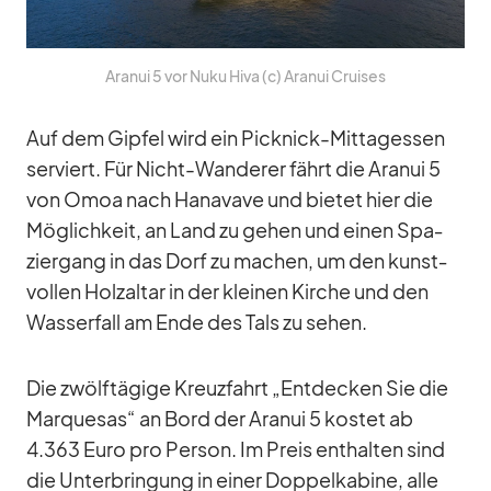
Ara­nui 5 vor Nuku Hiva (c) Ara­nui Crui­ses
Auf dem Gip­fel wird ein Pick­nick-Mit­tag­essen
ser­viert. Für Nicht-Wan­de­rer fährt die Ara­nui 5
von Omoa nach Hana­vave und bie­tet hier die
Mög­lich­keit, an Land zu ge­hen und ei­nen Spa­
zier­gang in das Dorf zu ma­chen, um den kunst­
vol­len Holz­al­tar in der klei­nen Kir­che und den
Was­ser­fall am Ende des Tals zu se­hen.
Die zwölf­tä­gige Kreuz­fahrt „Ent­de­cken Sie die
Mar­que­sas“ an Bord der Ara­nui 5 kos­tet ab
4.363 Euro pro Per­son. Im Preis ent­hal­ten sind
die Un­ter­brin­gung in ei­ner Dop­pel­ka­bine, alle