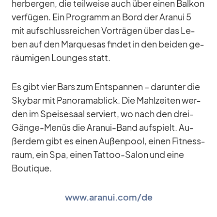
her­ber­gen, die teil­weise auch über ei­nen Bal­kon
ver­fü­gen. Ein Pro­gramm an Bord der Ara­nui 5
mit auf­schluss­rei­chen Vor­trä­gen über das Le­
ben auf den Mar­que­sas fin­det in den bei­den ge­
räu­mi­gen Loun­ges statt.
Es gibt vier Bars zum Ent­span­nen – dar­un­ter die
Sky­bar mit Pan­ora­ma­blick. Die Mahl­zei­ten wer­
den im Spei­se­saal ser­viert, wo nach den drei-
Gänge-Me­nüs die Ara­nui-Band auf­spielt. Au­
ßer­dem gibt es ei­nen Au­ßen­pool, ei­nen Fit­ness­
raum, ein Spa, ei­nen Tat­too-Sa­lon und eine
Bou­tique.
www.aranui.com/de