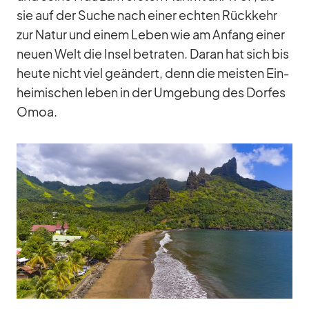
sie auf der Su­che nach ei­ner ech­ten Rück­kehr
zur Na­tur und ei­nem Le­ben wie am An­fang ei­ner
neuen Welt die In­sel be­tra­ten. Daran hat sich bis
heute nicht viel ge­än­dert, denn die meis­ten Ein­
hei­mi­schen le­ben in der Um­ge­bung des Dor­fes
Omoa.