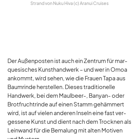
Strand von Nuku Hiva (c) Ara­nui Crui­ses
Der Au­ßen­pos­ten ist auch ein Zen­trum für mar­
que­si­sches Kunst­hand­werk – und wer in Omoa
an­kommt, wird se­hen, wie die Frauen Tapa aus
Baum­rinde her­stel­len. Die­ses tra­di­tio­nelle
Hand­werk, bei dem Maulbeer‑, Ban­yan- oder
Brot­frucht­rinde auf ei­nen Stamm ge­häm­mert
wird, ist auf vie­len an­de­ren In­seln eine fast ver­
ges­sene Kunst und dient nach dem Trock­nen als
Lein­wand für die Be­ma­lung mit al­ten Mo­ti­ven
und Mus­tern.