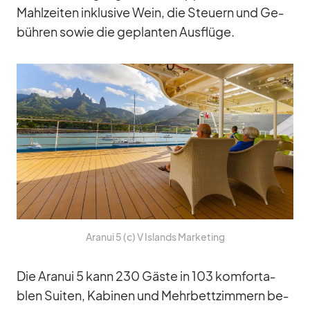
Mahl­zei­ten in­klu­sive Wein, die Steu­ern und Ge­
büh­ren so­wie die ge­plan­ten Aus­flüge.
Ara­nui 5 (c) V Is­lands Mar­ke­ting
Die Ara­nui 5 kann 230 Gäste in 103 kom­for­ta­
blen Sui­ten, Ka­bi­nen und Mehr­bett­zim­mern be­