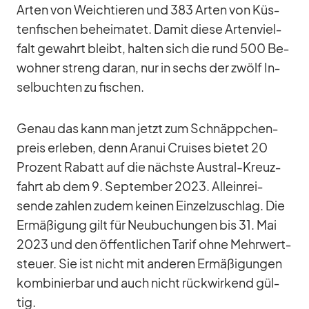
Ar­ten von Weich­tie­ren und 383 Ar­ten von Küs­
ten­fi­schen be­hei­ma­tet. Da­mit diese Ar­ten­viel­
falt ge­wahrt bleibt, hal­ten sich die rund 500 Be­
woh­ner streng daran, nur in sechs der zwölf In­
sel­buch­ten zu fi­schen.
Ge­nau das kann man jetzt zum Schnäpp­chen­
preis er­le­ben, denn Ara­nui Crui­ses bie­tet 20
Pro­zent Ra­batt auf die nächste Aus­tral-Kreuz­
fahrt ab dem 9. Sep­tem­ber 2023. Al­lein­rei­
sende zah­len zu­dem kei­nen Ein­zel­zu­schlag. Die
Er­mä­ßi­gung gilt für Neu­bu­chun­gen bis 31. Mai
2023 und den öf­fent­li­chen Ta­rif ohne Mehr­wert­
steuer. Sie ist nicht mit an­de­ren Er­mä­ßi­gun­gen
kom­bi­nier­bar und auch nicht rück­wir­kend gül­
tig.