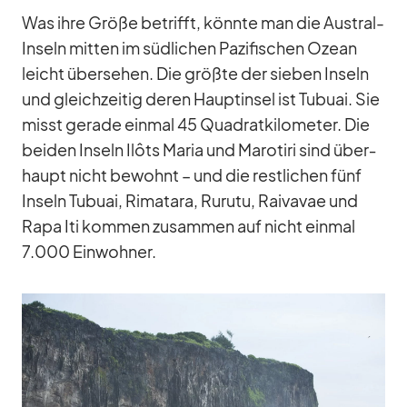
Was ihre Größe be­trifft, könnte man die Aus­tral-
In­seln mit­ten im süd­li­chen Pa­zi­fi­schen Ozean
leicht über­se­hen. Die größte der sie­ben In­seln
und gleich­zei­tig de­ren Haupt­in­sel ist Tu­buai. Sie
misst ge­rade ein­mal 45 Qua­drat­ki­lo­me­ter. Die
bei­den In­seln Ilôts Ma­ria und Ma­ro­tiri sind über­
haupt nicht be­wohnt – und die rest­li­chen fünf
In­seln Tu­buai, Ri­mat­ara, Ru­rutu, Rai­va­vae und
Rapa Iti kom­men zu­sam­men auf nicht ein­mal
7.000 Ein­woh­ner.