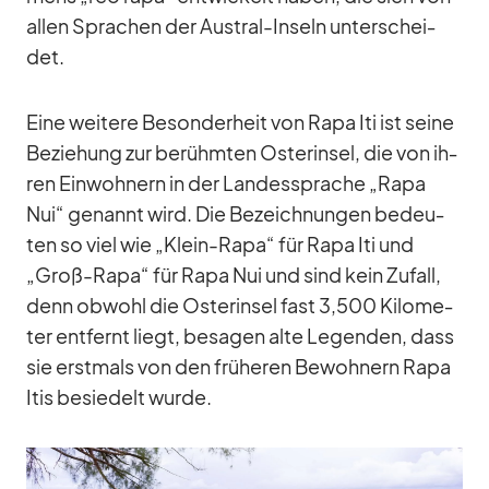
al­len Spra­chen der Aus­tral-In­seln un­ter­schei­
det.
Eine wei­tere Be­son­der­heit von Rapa Iti ist seine
Be­zie­hung zur be­rühm­ten Os­ter­in­sel, die von ih­
ren Ein­woh­nern in der Lan­des­spra­che „Rapa
Nui“ ge­nannt wird. Die Be­zeich­nun­gen be­deu­
ten so viel wie „Klein-Rapa“ für Rapa Iti und
„Groß-Rapa“ für Rapa Nui und sind kein Zu­fall,
denn ob­wohl die Os­ter­in­sel fast 3,500 Ki­lo­me­
ter ent­fernt liegt, be­sa­gen alte Le­gen­den, dass
sie erst­mals von den frü­he­ren Be­woh­nern Rapa
Itis be­sie­delt wurde.