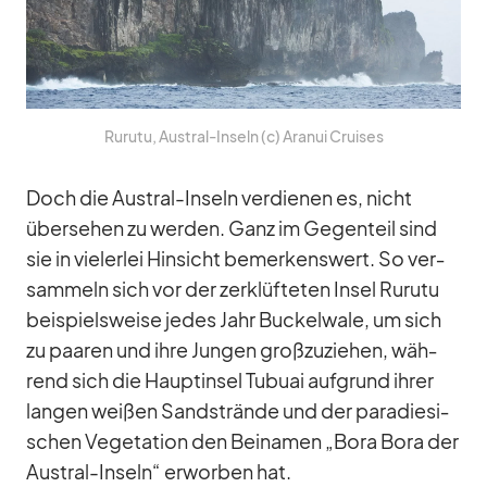
Ru­rutu, Aus­tral-In­seln (c) Ara­nui Crui­ses
Doch die Aus­tral-In­seln ver­die­nen es, nicht
über­se­hen zu wer­den. Ganz im Ge­gen­teil sind
sie in vie­ler­lei Hin­sicht be­mer­kens­wert. So ver­
sam­meln sich vor der zer­klüf­te­ten In­sel Ru­rutu
bei­spiels­weise je­des Jahr Bu­ckel­wale, um sich
zu paa­ren und ihre Jun­gen groß­zu­zie­hen, wäh­
rend sich die Haupt­in­sel Tu­buai auf­grund ih­rer
lan­gen wei­ßen Sand­strände und der pa­ra­die­si­
schen Ve­ge­ta­tion den Bei­na­men „Bora Bora der
Aus­tral-In­seln“ er­wor­ben hat.