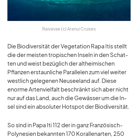
Rai­va­vae (c) Ara­nui Crui­ses
Die Bio­di­ver­si­tät der Ve­ge­ta­tion Rapa Itis stellt
die der meis­ten tro­pi­schen In­seln in den Schat­
ten und weist be­züg­lich der alt­hei­mi­schen
Pflan­zen er­staun­li­che Par­al­le­len zum viel wei­ter
west­lich ge­le­ge­nen Neu­see­land auf. Diese
enorme Ar­ten­viel­falt be­schränkt sich aber nicht
nur auf das Land, auch die Ge­wäs­ser um die In­
sel sind ein ab­so­lu­ter Hot­spot der Bio­di­ver­si­tät.
So sind in Papa Iti 112 der in ganz Fran­zö­sisch-
Po­ly­ne­sien be­kann­ten 170 Ko­ral­len­ar­ten, 250