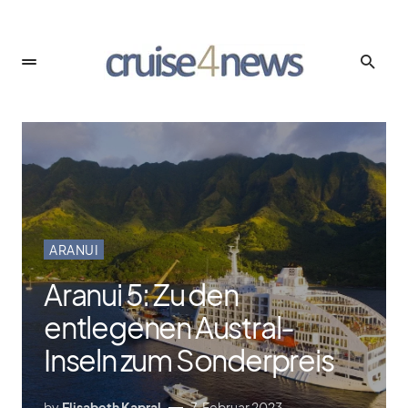
ARANUI
Aranui 5: Zu den
entlegenen Austral-
Inseln zum Sonderpreis
by
Elisabeth Kapral
7. Februar 2023