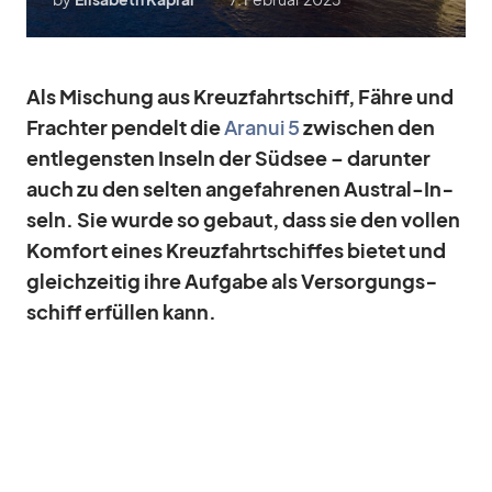
Als Mi­schung aus Kreuz­fahrt­schiff, Fähre und
Frach­ter pen­delt die
Ara­nui 5
zwi­schen den
ent­le­gens­ten In­seln der Süd­see – dar­un­ter
auch zu den sel­ten an­ge­fah­re­nen Aus­tral-In­
seln. Sie wurde so ge­baut, dass sie den vol­len
Kom­fort ei­nes Kreuz­fahrt­schif­fes bie­tet und
gleich­zei­tig ihre Auf­gabe als Ver­sor­gungs­
schiff er­fül­len kann.