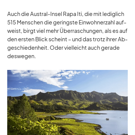
Auch die Aus­tral-In­sel Rapa Iti, die mit le­dig­lich
515 Men­schen die ge­ringste Ein­woh­ner­zahl auf­
weist, birgt viel mehr Über­ra­schun­gen, als es auf
den ers­ten Blick scheint – und das trotz ih­rer Ab­
ge­schie­den­heit. Oder viel­leicht auch ge­rade
des­we­gen.