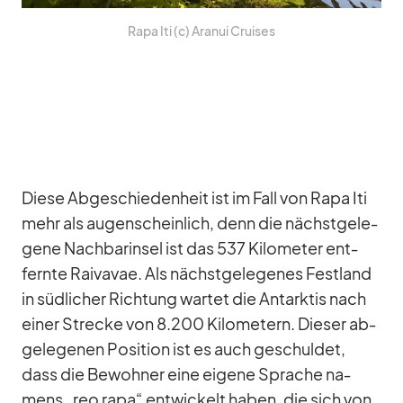
Rapa Iti (c) Ara­nui Crui­ses
Diese Ab­ge­schie­den­heit ist im Fall von Rapa Iti
mehr als au­gen­schein­lich, denn die nächst­ge­le­
gene Nach­bar­insel ist das 537 Ki­lo­me­ter ent­
fernte Rai­va­vae. Als nächst­ge­le­ge­nes Fest­land
in süd­li­cher Rich­tung war­tet die Ant­ark­tis nach
ei­ner Stre­cke von 8.200 Ki­lo­me­tern. Die­ser ab­
ge­le­ge­nen Po­si­tion ist es auch ge­schul­det,
dass die Be­woh­ner eine ei­gene Spra­che na­
mens „reo rapa“ ent­wi­ckelt ha­ben, die sich von