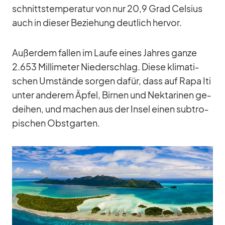
schnitts­tem­pe­ra­tur von nur 20,9 Grad Cel­sius
auch in die­ser Be­zie­hung deut­lich her­vor.
Au­ßer­dem fal­len im Laufe ei­nes Jah­res ganze
2.653 Mil­li­me­ter Nie­der­schlag. Diese kli­ma­ti­
schen Um­stände sor­gen da­für, dass auf Rapa Iti
un­ter an­de­rem Äp­fel, Bir­nen und Nek­ta­ri­nen ge­
dei­hen, und ma­chen aus der In­sel ei­nen sub­tro­
pi­schen Obst­gar­ten.