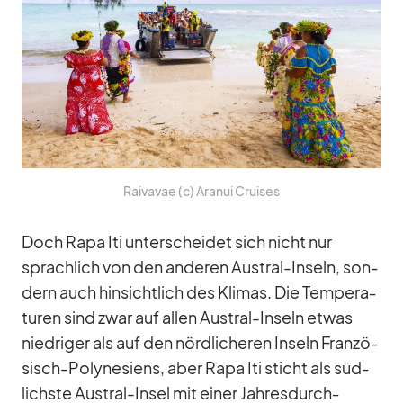
Rai­va­vae (c) Ara­nui Crui­ses
Doch Rapa Iti un­ter­schei­det sich nicht nur
sprach­lich von den an­de­ren Aus­tral-In­seln, son­
dern auch hin­sicht­lich des Kli­mas. Die Tem­pe­ra­
tu­ren sind zwar auf al­len Aus­tral-In­seln et­was
nied­ri­ger als auf den nörd­li­che­ren In­seln Fran­zö­
sisch-Po­ly­ne­si­ens, aber Rapa Iti sticht als süd­
lichste Aus­tral-In­sel mit ei­ner Jah­res­durch­