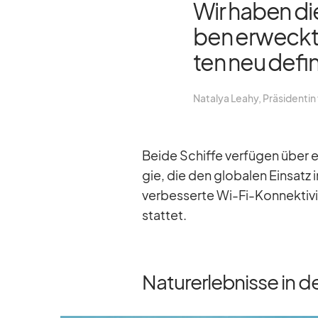
Wir ha­ben di
ben er­weckt u
ten neu de­fi­n
Na­ta­lya Le­ahy, Prä­si­den­t
Beide Schiffe ver­fü­gen über e
gie, die den glo­ba­len Ein­satz 
ver­bes­serte Wi-Fi-Kon­nek­ti­v
stat­tet.
Naturerlebnisse in de