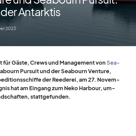
 der Antarktis
er 2023
nt für Gäste, Crews und Ma­nage­ment von
Sea­
a­bourn Pur­suit und der Sea­bourn Ven­ture,
­di­ti­ons­schiffe der Ree­de­rei, am 27. No­vem­
­eig­nis hat am Ein­gang zum Neko Har­bour, um­
nd­schaf­ten, statt­ge­fun­den.