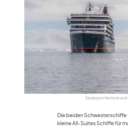
Sea­bourn Ven­ture und S
Die bei­den Schwes­ter­schiffe
kleine All-Sui­tes Schiffe für m