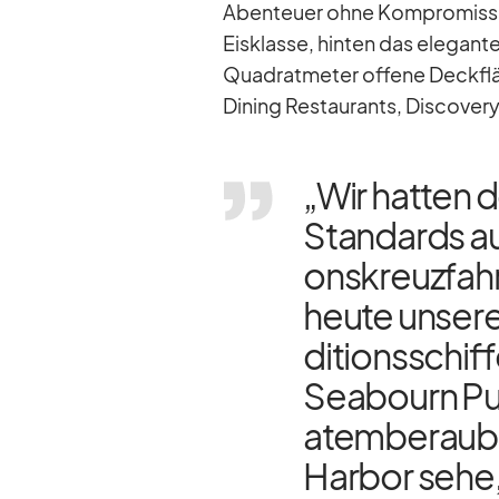
Aben­teuer ohne Kom­pro­misse.
Eis­klasse, hin­ten das ele­gan
Qua­drat­me­ter of­fene Deck­flä
Di­ning Re­stau­rants, Dis­co­v
„Wir hat­ten 
Stan­dards auc
ons­kreuz­fah
heute un­sere
di­ti­ons­schi
Sea­bourn Pur­
atem­be­rau­
Har­bor sehe,