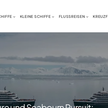
HIFFE
KLEINE SCHIFFE
FLUSSREISEN
KREUZF
re und Seabourn Pursuit: