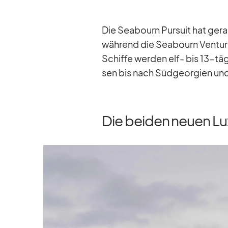
Die Sea­bourn Pur­suit hat ge­rad
wäh­rend die Sea­bourn Ven­ture
Schiffe wer­den elf- bis 13-tä­g
sen bis nach Süd­ge­or­gien und 
Die beiden neuen Lu