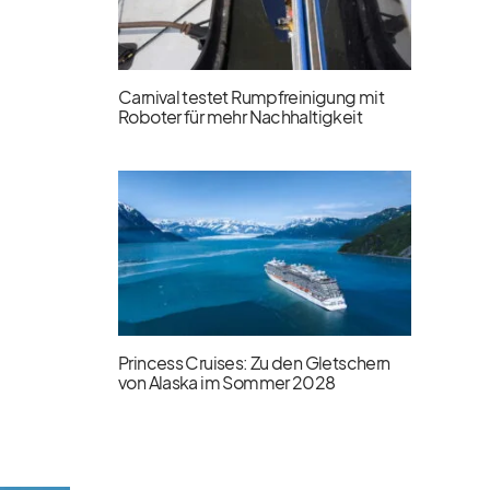
Carnival testet Rumpfreinigung mit
Roboter für mehr Nachhaltigkeit
Princess Cruises: Zu den Gletschern
von Alaska im Sommer 2028