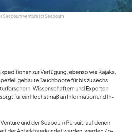
 Sea­bourn Ven­ture (c) Sea­bourn
x­pe­di­tio­nen zur Ver­fü­gung, ebenso wie Ka­jaks,
spe­zi­ell ge­baute Tauch­boote für bis zu sechs
ur­for­schern, Wis­sen­schaf­tern und Ex­per­ten
 sorgt für ein Höchst­maß an In­for­ma­tion und In­
Ven­ture und der Sea­bourn Pur­suit, auf de­nen
eit der Ant­ark­tis er­kun­det wer­den, wer­den Zo­