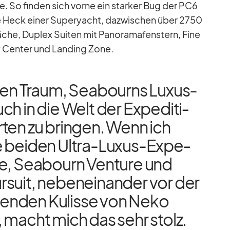
 So fin­den sich vorne ein star­ker Bug der PC6
te Heck ei­ner Su­per­yacht, da­zwi­schen über 2750
­che, Du­plex Sui­ten mit Pan­ora­ma­fens­tern, Fine
ery Cen­ter und Landing Zone.
den Traum, Sea­bourns Lu­xus-
h in die Welt der Ex­pe­di­ti­
r­ten zu brin­gen. Wenn ich
 bei­den Ul­tra-Lu­xus-Ex­pe­
ffe, Sea­bourn Ven­ture und
suit, ne­ben­ein­an­der vor der
ben­den Ku­lisse von Neko
 macht mich das sehr stolz.