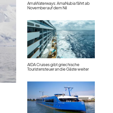
AmaWaterways: AmaNubia fährt ab
November auf dem Nil
AIDA Cruises gibt griechische
Touristensteuer an die Gäste weiter