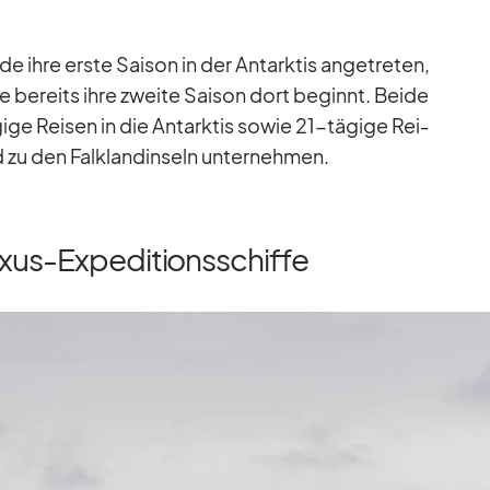
e ihre erste Sai­son in der Ant­ark­tis an­ge­tre­ten,
 be­reits ihre zweite Sai­son dort be­ginnt. Beide
ige Rei­sen in die Ant­ark­tis so­wie 21-tä­gige Rei­
zu den Falk­land­in­seln un­ter­neh­men.
xus-Expeditionsschiffe