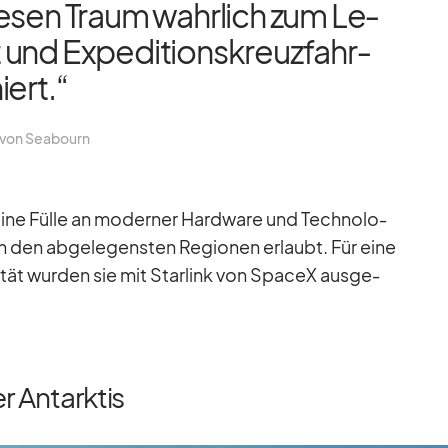
e­sen Traum wahr­lich zum Le­
nd Ex­pe­di­ti­ons­kreuz­fahr­
iert.“
in von Sea­bourn
ine Fülle an mo­der­ner Hard­ware und Tech­no­lo­
in den ab­ge­le­gens­ten Re­gio­nen er­laubt. Für eine
i­tät wur­den sie mit Star­link von SpaceX aus­ge­
r Antarktis