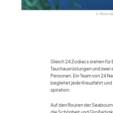
U‑Boot der
Gleich 24 Zo­diacs ste­hen für E
Tauch­aus­rüs­tun­gen und zwei 
Per­so­nen. Ein Team von 24 Na­t
be­glei­tet jede Kreuz­fahrt und
spi­ra­tion.
Auf den Rou­ten der Sea­bourn 
die Schön­heit und Groß­ar­tig­k