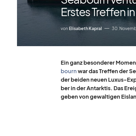
Erstes Treffen in
von
Elisabeth Kapral
30. Novemb
Ein ganz be­son­de­rer Mo­me
bourn
war das Tref­fen der Se
der bei­den neuen Lu­xus-Ex­pe
ber in der Ant­ark­tis. Das Er
ge­ben von ge­wal­ti­gen Eis­la