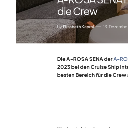
die Crew
by
Elisabeth Kapral
13. Dezembe
Die A‑ROSA SENA der
A‑ROS
2023 bei den Cruise Ship In­t
bes­ten Be­reich für die Crew 