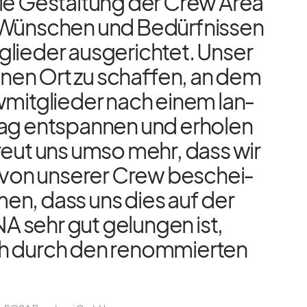
ie Ge­stal­tung der Crew Area
Wün­schen und Be­dürf­nis­sen
lie­der aus­ge­rich­tet. Un­ser
ei­nen Ort zu schaf­fen, an dem
­mit­glie­der nach ei­nem lan­
tag ent­span­nen und er­ho­len
freut uns umso mehr, dass wir
 von un­se­rer Crew be­schei­
men, dass uns dies auf der
sehr gut ge­lun­gen ist,
h durch den re­nom­mier­ten