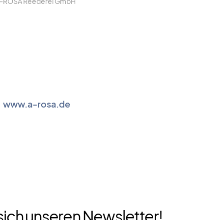
A‑ROSA Ree­de­rei GmbH
www.a‑rosa.de
sich unseren Newsletter!