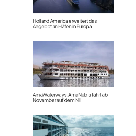
Holland America erweitert das
Angebot an Häfen in Europa
AmaWaterways: AmaNubia fährt ab
November auf dem Nil