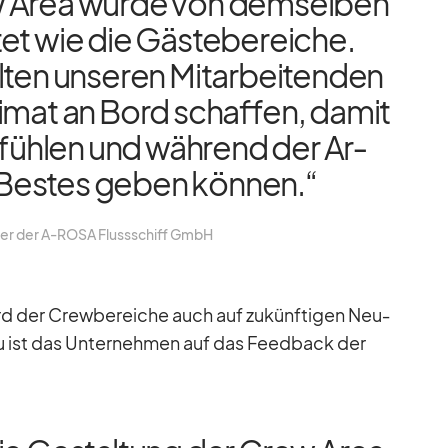
 Area wurde von dem­sel­ben
et wie die Gäs­te­be­rei­che.
ten un­se­ren Mit­ar­bei­ten­den
­mat an Bord schaf­fen, da­mit
 füh­len und wäh­rend der Ar­
r Bes­tes ge­ben kön­nen.“
h­rer der A‑ROSA Fluss­schiff GmbH
er Crew­be­rei­che auch auf zu­künf­ti­gen Neu­
zu ist das Un­ter­neh­men auf das Feed­back der