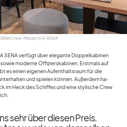
SENA Crew-Messe (c) A‑ROSA
SENA ver­fügt über ele­gante Dop­pel­ka­bi­nen
ät so­wie mo­derne Of­fi­ziers­ka­bi­nen. Erst­mals auf
ibt es ei­nen ei­ge­nen Auf­ent­halts­raum für die
un­ter­hal­ten und spie­len kön­nen. Au­ßer­dem ha­
 im Heck des Schif­fes und eine sty­li­sche Crew
ich.
ns sehr über die­sen Preis.