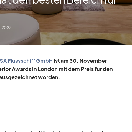
r 2023
A Fluss­schiff GmbH
ist am 30. No­vem­ber
e­rior Awards in Lon­don mit dem Preis für den
aus­ge­zeich­net wor­den.