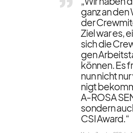
„Wir ha­ben d
ganz an den 
der Crew­mit­g
Ziel war es, 
sich die Crew
gen Ar­beits­
kön­nen. Es 
nun nicht nur
nigt be­kom­
A‑ROSA SENA 
son­dern auc
CSI Award.“