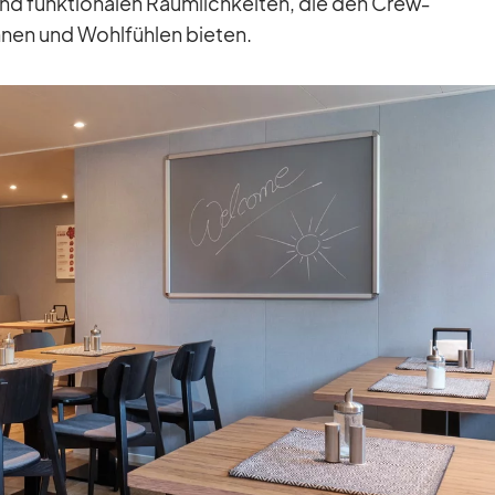
nd funk­tio­na­len Räum­lich­kei­ten, die den Crew­
­nen und Wohl­füh­len bie­ten.