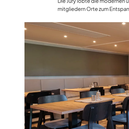
Die Jury lobte die mo­der­nen u
mit­glie­dern Orte zum Ent­span