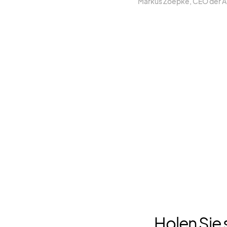
Mar­kus Zoepke, CEO der 
Holen Sie 