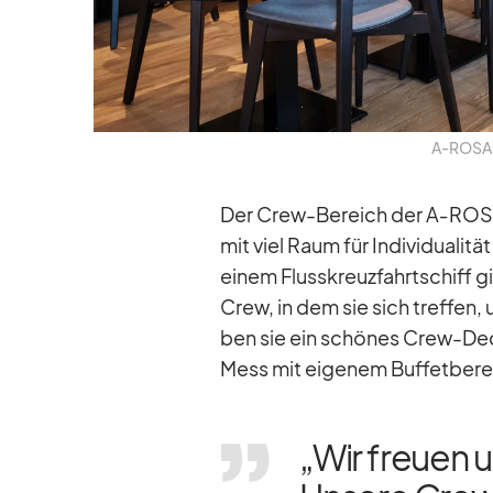
A‑ROSA 
Der Crew-Be­reich der A‑ROSA 
mit viel Raum für In­di­vi­dua­li­t
ei­nem Fluss­kreuz­fahrt­schiff g
Crew, in dem sie sich tref­fen, 
ben sie ein schö­nes Crew-Deck
Mess mit ei­ge­nem Buf­fet­be­re
„Wir freuen u