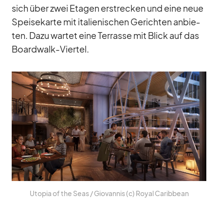
sich über zwei Eta­gen er­stre­cken und eine neue
Spei­se­karte mit ita­lie­ni­schen Ge­rich­ten an­bie­
ten. Dazu war­tet eine Ter­rasse mit Blick auf das
Board­walk-Vier­tel.
Uto­pia of the Seas /​ Gio­van­nis (c) Royal Ca­rib­bean