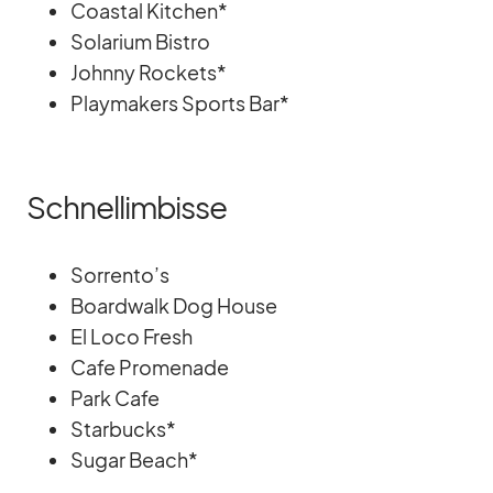
Co­as­tal Kit­chen*
So­la­rium Bis­tro
Johnny Ro­ckets*
Play­makers Sports Bar*
Schnellimbisse
Sorrento’s
Board­walk Dog House
El Loco Fresh
Cafe Pro­me­nade
Park Cafe
Star­bucks*
Su­gar Beach*