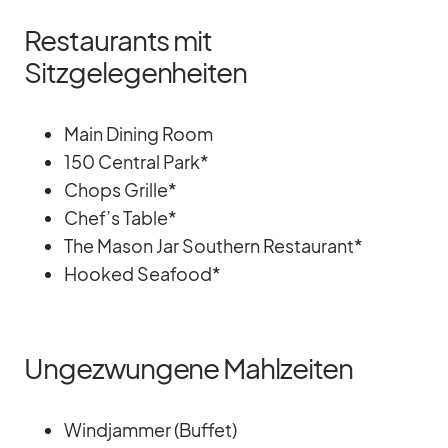
Restaurants mit
Sitzgelegenheiten
Main Di­ning Room
150 Cen­tral Park*
Chops Grille*
Chef’s Ta­ble*
The Ma­son Jar Sou­thern Re­stau­rant*
Hoo­ked Sea­food*
Ungezwungene Mahlzeiten
Wind­jam­mer (Buf­fet)