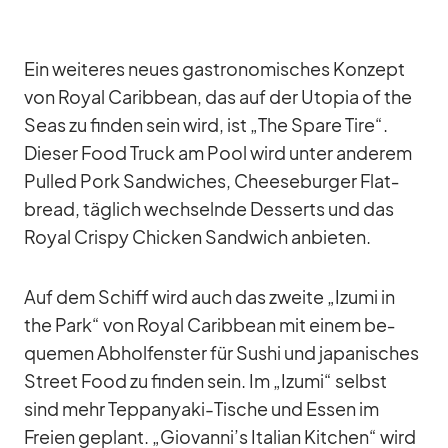
Ein wei­te­res neues gas­tro­no­mi­sches Kon­zept
von Royal Ca­rib­bean, das auf der Uto­pia of the
Seas zu fin­den sein wird, ist „The Spare Tire“.
Die­ser Food Truck am Pool wird un­ter an­de­rem
Pul­led Pork Sand­wi­ches, Cheese­bur­ger Flat­
bread, täg­lich wech­selnde Des­serts und das
Royal Crispy Chi­cken Sand­wich an­bie­ten.
Auf dem Schiff wird auch das zweite „Izumi in
the Park“ von Royal Ca­rib­bean mit ei­nem be­
que­men Ab­hol­fens­ter für Su­shi und ja­pa­ni­sches
Street Food zu fin­den sein. Im „Izumi“ selbst
sind mehr Tepp­an­yaki-Ti­sche und Es­sen im
Freien ge­plant. „Giovanni’s Ita­lian Kit­chen“ wird