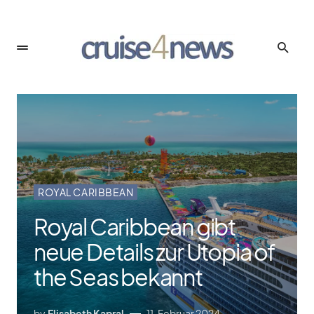
ROYAL CARIBBEAN
Royal Caribbean gibt
neue Details zur Utopia of
the Seas bekannt
by
Elisabeth Kapral
11. Februar 2024