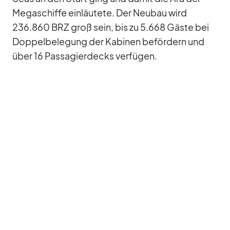
Me­ga­schiffe ein­läu­tete. Der Neu­bau wird
236.860 BRZ groß sein, bis zu 5.668 Gäste bei
Dop­pel­be­le­gung der Ka­bi­nen be­för­dern und
über 16 Pas­sa­gier­decks ver­fü­gen.