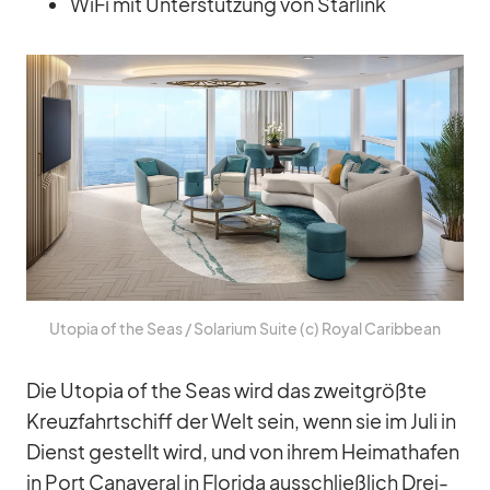
WiFi mit Un­ter­stüt­zung von Star­link
Uto­pia of the Seas /​ So­la­rium Suite (c) Royal Ca­rib­bean
Die Uto­pia of the Seas wird das zweit­größte
Kreuz­fahrt­schiff der Welt sein, wenn sie im Juli in
Dienst ge­stellt wird, und von ih­rem Hei­mat­ha­fen
in Port Ca­na­ve­ral in Flo­rida aus­schließ­lich Drei-