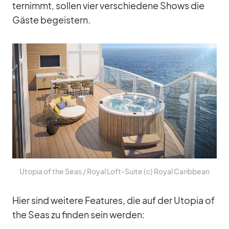
ter­nimmt, sol­len vier ver­schie­dene Shows die
Gäste be­geis­tern.
Uto­pia of the Seas /​ Royal Loft-Suite (c) Royal Ca­rib­bean
Hier sind wei­tere Fea­tures, die auf der Uto­pia of
the Seas zu fin­den sein wer­den: