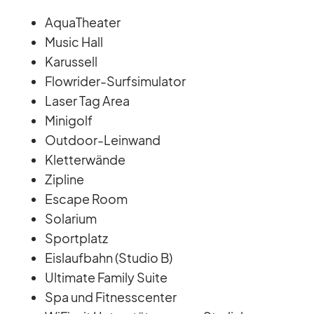
Aqua­Thea­ter
Mu­sic Hall
Ka­rus­sell
Flowri­der-Surf­si­mu­la­tor
La­ser Tag Area
Mi­ni­golf
Out­door-Lein­wand
Klet­ter­wände
Zi­pline
Es­cape Room
So­la­rium
Sport­platz
Eis­lauf­bahn (Stu­dio B)
Ul­ti­mate Fa­mily Suite
Spa und Fit­ness­cen­ter