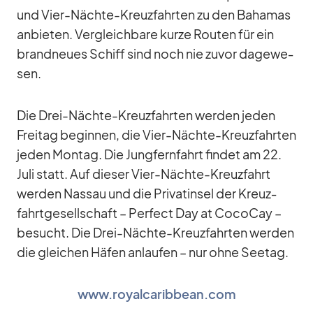
und Vier-Nächte-Kreuz­fahr­ten zu den Ba­ha­mas
an­bie­ten. Ver­gleich­bare kurze Rou­ten für ein
brand­neues Schiff sind noch nie zu­vor da­ge­we­
sen.
Die Drei-Nächte-Kreuz­fahr­ten wer­den je­den
Frei­tag be­gin­nen, die Vier-Nächte-Kreuz­fahr­ten
je­den Mon­tag. Die Jung­fern­fahrt fin­det am 22.
Juli statt. Auf die­ser Vier-Nächte-Kreuz­fahrt
wer­den Nas­sau und die Pri­vat­in­sel der Kreuz­
fahrt­ge­sell­schaft – Per­fect Day at Co­co­Cay –
be­sucht. Die Drei-Nächte-Kreuz­fahr­ten wer­den
die glei­chen Hä­fen an­lau­fen – nur ohne See­tag.
www.royalcaribbean.com