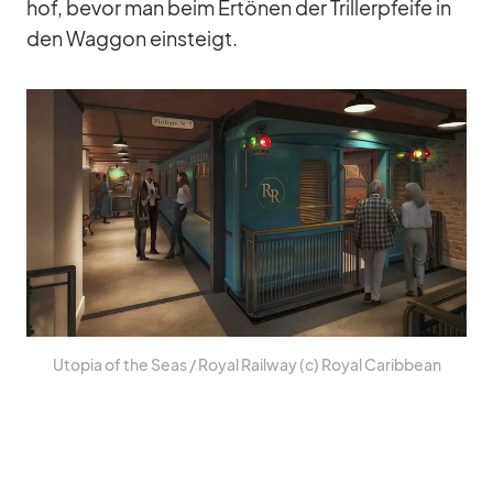
hof, be­vor man beim Er­tö­nen der Tril­ler­pfeife in
den Wag­gon ein­steigt.
Uto­pia of the Seas /​ Royal Rail­way (c) Royal Ca­rib­bean