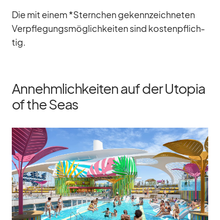
Die mit ei­nem *Stern­chen ge­kenn­zeich­ne­ten
Ver­pfle­gungs­mög­lich­kei­ten sind kos­ten­pflich­
tig.
Annehmlichkeiten auf der Utopia
of the Seas