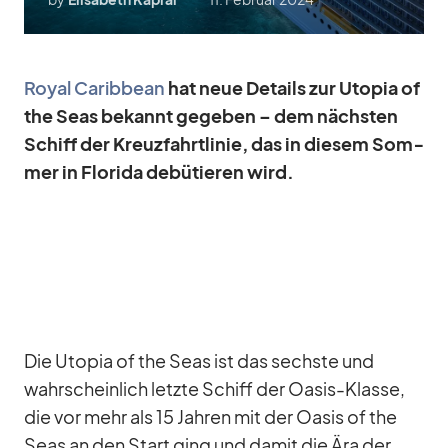
Royal Ca­rib­bean
hat neue De­tails zur Uto­pia of
the Seas be­kannt ge­ge­ben – dem nächs­ten
Schiff der Kreuz­fahrt­li­nie, das in die­sem Som­
mer in Flo­rida de­bü­tie­ren wird.
Die Uto­pia of the Seas ist das sechste und
wahr­schein­lich letzte Schiff der Oa­sis-Klasse,
die vor mehr als 15 Jah­ren mit der Oa­sis of the
Seas an den Start ging und da­mit die Ära der