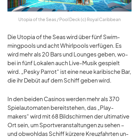
Uto­pia of the Seas /​ Pool Deck (c) Royal Ca­rib­bean
Die Uto­pia of the Seas wird über fünf Swim­
ming­pools und acht Whirl­pools ver­fü­gen. Es
wird mehr als 20 Bars und Loun­ges ge­ben, wo­
bei in fünf Lo­ka­len auch Live-Mu­sik ge­spielt
wird. „Pesky Par­rot“ ist eine neue ka­ri­bi­sche Bar,
die ihr De­büt auf dem Schiff ge­ben wird.
In den bei­den Ca­si­nos wer­den mehr als 370
Spiel­au­to­ma­ten be­reit­ste­hen, das „Play­
makers“ wird mit 68 Bild­schir­men der ul­ti­ma­tive
Ort sein, um Sport­ver­an­stal­tun­gen zu se­hen –
und ob­wohl­das Schiff kür­zere Kreuz­fahr­ten un­