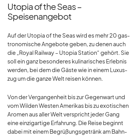
Utopia of the Seas –
Speisenangebot
Auf der Uto­pia of the Seas wird es mehr 20 gas­
tro­no­mi­sche An­ge­bote ge­ben, zu de­nen auch
die „Royal Rail­way – Uto­pia Sta­tion“ ge­hört. Sie
soll ein ganz be­son­de­res ku­li­na­ri­sches Er­leb­nis
wer­den, bei dem die Gäste wie in ei­nem Lu­xus­
zug um die ganze Welt rei­sen kön­nen.
Von der Ver­gan­gen­heit bis zur Ge­gen­wart und
vom Wil­den Wes­ten Ame­ri­kas bis zu exo­ti­schen
Aro­men aus al­ler Welt ver­spricht je­der Gang
eine ein­zig­ar­tige Er­fah­rung. Die Reise be­ginnt
da­bei mit ei­nem Be­grü­ßungs­ge­tränk am Bahn­