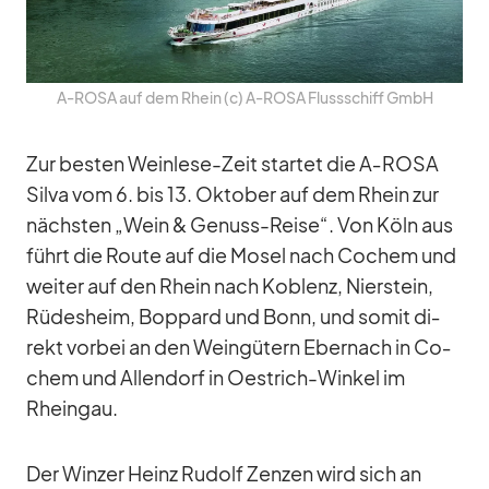
A‑ROSA auf dem Rhein (c) A‑ROSA Fluss­schiff GmbH
Zur bes­ten Wein­lese-Zeit star­tet die A‑ROSA
Silva vom 6. bis 13. Ok­to­ber auf dem Rhein zur
nächs­ten „Wein & Ge­nuss-Reise“. Von Köln aus
führt die Route auf die Mo­sel nach Co­chem und
wei­ter auf den Rhein nach Ko­blenz, Nier­stein,
Rü­des­heim, Bop­pard und Bonn, und so­mit di­
rekt vor­bei an den Wein­gü­tern Eber­nach in Co­
chem und Al­len­dorf in Oestrich-Win­kel im
Rhein­gau.
Der Win­zer Heinz Ru­dolf Zen­zen wird sich an