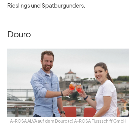
Ries­lings und Spät­bur­gun­ders.
Douro
A‑ROSA ALVA auf dem Douro (c) A‑ROSA Fluss­schiff GmbH