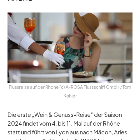
Fluss­reise auf der Rhone (c) A‑ROSA Fluss­schiff GmbH /​ Tom
Koh­ler
Die erste „Wein & Ge­nuss-Reise“ der Sai­son
2024 fin­det vom 4. bis 11. Mai auf der Rhône
statt und führt von Lyon aus nach Mâ­con, Arles