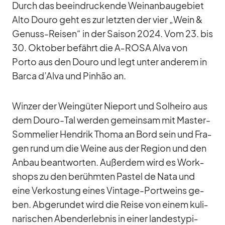
Durch das be­ein­dru­ckende Wein­an­bau­ge­biet
Alto Douro geht es zur letz­ten der vier „Wein &
Ge­nuss-Rei­sen“ in der Sai­son 2024. Vom 23. bis
30. Ok­to­ber be­fährt die A‑ROSA Alva von
Porto aus den Douro und legt un­ter an­de­rem in
Barca d’Alva und Pin­hão an.
Win­zer der Wein­gü­ter Nie­port und Sol­heiro aus
dem Douro-Tal wer­den ge­mein­sam mit Mas­ter-
Som­me­lier Hen­drik Thoma an Bord sein und Fra­
gen rund um die Weine aus der Re­gion und den
An­bau be­ant­wor­ten. Au­ßer­dem wird es Work­
shops zu den be­rühm­ten Pas­tel de Nata und
eine Ver­kos­tung ei­nes Vin­tage-Port­weins ge­
ben. Ab­ge­run­det wird die Reise von ei­nem ku­li­
na­ri­schen Aben­d­er­leb­nis in ei­ner lan­des­ty­pi­