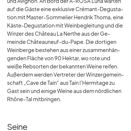
und Avi­gnon. An Bord der A‑ROSA Luna war­ten
auf die Gäste eine ex­klu­sive Cré­mant-De­gus­ta­
tion mit Mas­ter-Som­me­lier Hen­drik Thoma, eine
Käste-De­gus­ta­tion mit Wein­be­glei­tung und die
Win­zer des Châ­teau La Ner­the aus der Ge­
meinde Châ­teau­neuf-du-Pape. Die dor­ti­gen
Wein­berge be­stehen aus ei­ner zu­sam­men­hän­
gen­den Flä­che von 90 Hektar, wo rote und
weiße Reb­sor­ten der be­kann­ten Weine rei­fen.
Au­ßer­dem wer­den Ver­tre­ter der Win­zer­ge­mein­
schaft „Cave de Tain“ aus Tain l’Hermitage zu
Gast sein und ei­nige Weine aus dem nörd­li­chen
Rhône-Tal mit­brin­gen.
Seine