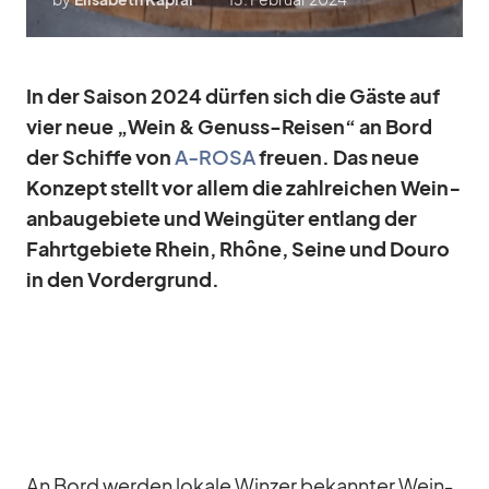
In der Sai­son 2024 dür­fen sich die Gäste auf
vier neue „Wein & Ge­nuss-Rei­sen“ an Bord
der Schiffe von
A‑ROSA
freuen. Das neue
Kon­zept stellt vor al­lem die zahl­rei­chen Wein­
an­bau­ge­biete und Wein­gü­ter ent­lang der
Fahrt­ge­biete Rhein, Rhône, Seine und Douro
in den Vor­der­grund.
An Bord wer­den lo­kale Win­zer be­kann­ter Wein­