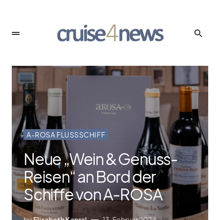
A-ROSA FLUSSSCHIFF
Neue „Wein & Genuss-
Reisen“ an Bord der
Schiffe von A‑ROSA
by
Elisabeth Kapral
13. Februar 2024