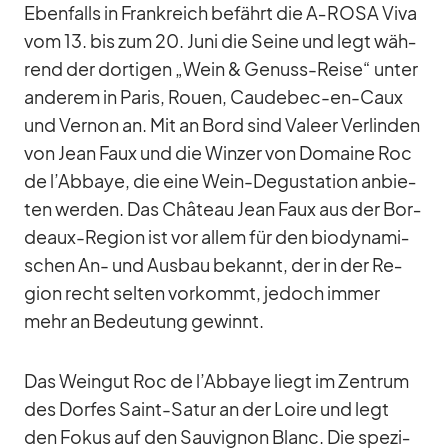
Eben­falls in Frank­reich be­fährt die A‑ROSA Viva
vom 13. bis zum 20. Juni die Seine und legt wäh­
rend der dor­ti­gen „Wein & Ge­nuss-Reise“ un­ter
an­de­rem in Pa­ris, Rouen, Cau­de­bec-en-Caux
und Ver­non an. Mit an Bord sind Va­leer Ver­lin­den
von Jean Faux und die Win­zer von Do­maine Roc
de l’Abbaye, die eine Wein-De­gus­ta­tion an­bie­
ten wer­den. Das Châ­teau Jean Faux aus der Bor­
deaux-Re­gion ist vor al­lem für den bio­dy­na­mi­
schen An- und Aus­bau be­kannt, der in der Re­
gion recht sel­ten vor­kommt, je­doch im­mer
mehr an Be­deu­tung ge­winnt.
Das Wein­gut Roc de l’Abbaye liegt im Zen­trum
des Dor­fes Saint-Sa­tur an der Loire und legt
den Fo­kus auf den Sau­vi­gnon Blanc. Die spe­zi­