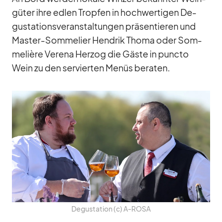
gü­ter ihre ed­len Trop­fen in hoch­wer­ti­gen De­
gus­ta­ti­ons­ver­an­stal­tun­gen prä­sen­tie­ren und
Mas­ter-Som­me­lier Hen­drik Thoma oder Som­
me­lière Ve­rena Her­zog die Gäste in puncto
Wein zu den ser­vier­ten Me­nüs be­ra­ten.
De­gus­ta­tion (c) A‑ROSA