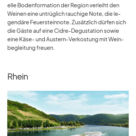
elle Bo­den­for­ma­tion der Re­gion ver­leiht den
Wei­nen eine un­trüg­lich rau­chige Note, die le­
gen­däre Feu­er­stein­note. Zu­sätz­lich dür­fen sich
die Gäste auf eine Cidre-De­gus­ta­tion so­wie
eine Käse- und Aus­tern-Ver­kos­tung mit Wein­
be­glei­tung freuen.
Rhein