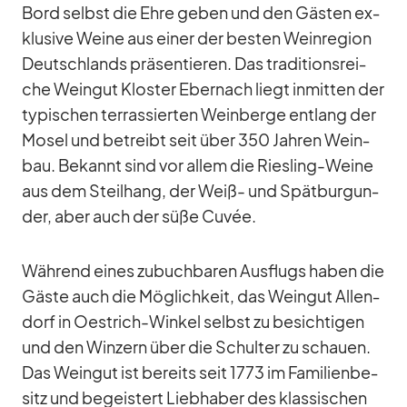
Bord selbst die Ehre ge­ben und den Gäs­ten ex­
klu­sive Weine aus ei­ner der bes­ten Wein­re­gion
Deutsch­lands prä­sen­tie­ren. Das tra­di­ti­ons­rei­
che Wein­gut Klos­ter Eber­nach liegt in­mit­ten der
ty­pi­schen ter­ras­sier­ten Wein­berge ent­lang der
Mo­sel und be­treibt seit über 350 Jah­ren Wein­
bau. Be­kannt sind vor al­lem die Ries­ling-Weine
aus dem Steil­hang, der Weiß- und Spät­bur­gun­
der, aber auch der süße Cu­vée.
Wäh­rend ei­nes zu­buch­ba­ren Aus­flugs ha­ben die
Gäste auch die Mög­lich­keit, das Wein­gut Al­len­
dorf in Oestrich-Win­kel selbst zu be­sich­ti­gen
und den Win­zern über die Schul­ter zu schauen.
Das Wein­gut ist be­reits seit 1773 im Fa­mi­li­en­be­
sitz und be­geis­tert Lieb­ha­ber des klas­si­schen