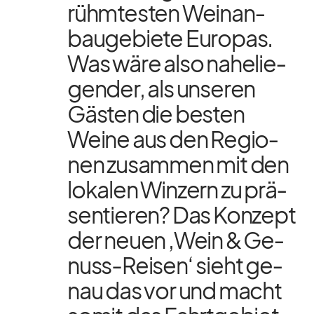
rühm­tes­ten Wein­an­
bau­ge­biete Eu­ro­pas.
Was wäre also na­he­lie­
gen­der, als un­se­ren
Gäs­ten die bes­ten
Weine aus den Re­gio­
nen zu­sam­men mit den
lo­ka­len Win­zern zu prä­
sen­tie­ren? Das Kon­zept
der neuen ‚Wein & Ge­
nuss-Rei­sen‘ sieht ge­
nau das vor und macht