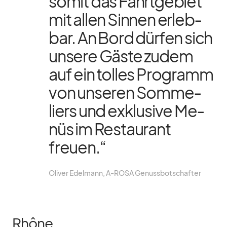
so­mit das Fahrt­ge­biet
mit al­len Sin­nen er­leb­
bar. An Bord dür­fen sich
un­sere Gäste zu­dem
auf ein tol­les Pro­gramm
von un­se­ren Som­me­
liers und ex­klu­sive Me­
nüs im Re­stau­rant
freuen.“
Oli­ver Edel­mann, A‑ROSA Ge­nuss­bot­schaf­ter
Rhône