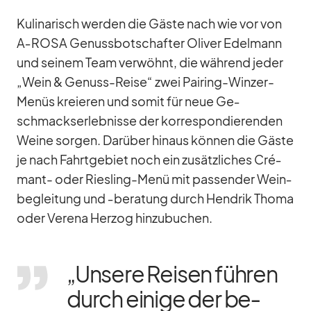
Ku­li­na­risch wer­den die Gäste nach wie vor von
A‑ROSA Ge­nuss­bot­schaf­ter Oli­ver Edel­mann
und sei­nem Team ver­wöhnt, die wäh­rend je­der
„Wein & Ge­nuss-Reise“ zwei Pai­ring-Win­zer-
Me­nüs kre­ieren und so­mit für neue Ge­
schmacks­er­leb­nisse der kor­re­spon­die­ren­den
Weine sor­gen. Dar­über hin­aus kön­nen die Gäste
je nach Fahrt­ge­biet noch ein zu­sätz­li­ches Cré­
mant- oder Ries­ling-Menü mit pas­sen­der Wein­
be­glei­tung und ‑be­ra­tung durch Hen­drik Thoma
oder Ve­rena Her­zog hin­zu­bu­chen.
„Un­sere Rei­sen füh­ren
durch ei­nige der be­