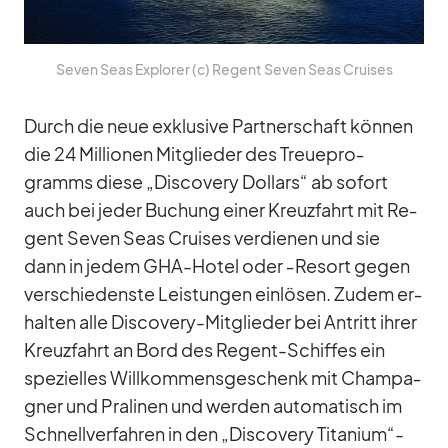
Se­ven Seas Ex­plo­rer (c) Re­gent Se­ven Seas Crui­ses
Durch die neue ex­klu­sive Part­ner­schaft kön­nen
die 24 Mil­lio­nen Mit­glie­der des Treue­pro­
gramms diese „Dis­co­very Dol­lars“ ab so­fort
auch bei je­der Bu­chung ei­ner Kreuz­fahrt mit Re­
gent Se­ven Seas Crui­ses ver­die­nen und sie
dann in je­dem GHA-Ho­tel oder ‑Re­sort ge­gen
ver­schie­denste Leis­tun­gen ein­lö­sen. Zu­dem er­
hal­ten alle Dis­co­very-Mit­glie­der bei An­tritt ih­rer
Kreuz­fahrt an Bord des Re­gent-Schif­fes ein
spe­zi­el­les Will­kom­mens­ge­schenk mit Cham­pa­
gner und Pra­li­nen und wer­den au­to­ma­tisch im
Schnell­ver­fah­ren in den „Dis­co­very Titanium“-