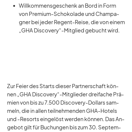
Will­kom­mens­ge­schenk an Bord in Form
von Pre­mium-Scho­ko­lade und Cham­pa­
gner bei je­der Re­gent-Reise, die von ei­nem
„GHA Discovery“-Mitglied ge­bucht wird.
Zur Feier des Starts die­ser Part­ner­schaft kön­
nen „GHA Discovery“-Mitglieder drei­fa­che Prä­
mien von bis zu 7.500 Dis­co­very-Dol­lars sam­
meln, die in al­len teil­neh­men­den GHA-Ho­tels
und ‑Re­sorts ein­ge­löst wer­den kön­nen. Das An­
ge­bot gilt für Bu­chun­gen bis zum 30. Sep­tem­