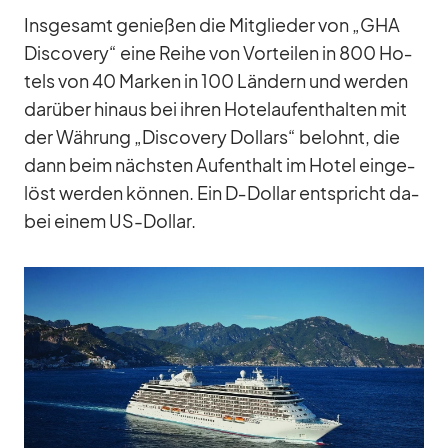
Ins­ge­samt ge­nie­ßen die Mit­glie­der von „GHA
Dis­co­very“ eine Reihe von Vor­tei­len in 800 Ho­
tels von 40 Mar­ken in 100 Län­dern und wer­den
dar­über hin­aus bei ih­ren Ho­tel­auf­ent­hal­ten mit
der Wäh­rung „Dis­co­very Dol­lars“ be­lohnt, die
dann beim nächs­ten Auf­ent­halt im Ho­tel ein­ge­
löst wer­den kön­nen. Ein D‑Dollar ent­spricht da­
bei ei­nem US-Dol­lar.