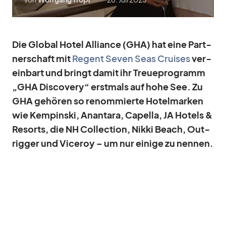
Die Glo­bal Ho­tel Al­li­ance (GHA) hat eine Part­
ner­schaft mit
Re­gent Se­ven Seas Crui­ses
ver­
ein­bart und bringt da­mit ihr Treue­pro­gramm
„GHA Dis­co­very“ erst­mals auf hohe See. Zu
GHA ge­hö­ren so re­nom­mierte Ho­tel­mar­ken
wie Kem­pinski, An­ant­ara, Ca­pella, JA Ho­tels &
Re­sorts, die NH Coll­ec­tion, Nikki Beach, Ou­t­
rig­ger und Vice­roy – um nur ei­nige zu nen­nen.