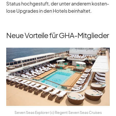
Status hoch­ge­stuft, der un­ter an­de­rem kos­ten­
lose Up­grades in den Ho­tels be­inhal­tet.
Neue Vorteile für GHA-Mitglieder
Se­ven Seas Ex­plo­rer (c) Re­gent Se­ven Seas Crui­ses