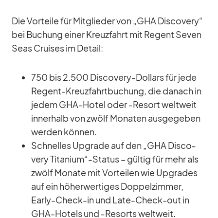
Die Vor­teile für Mit­glie­der von „GHA Dis­co­very“
bei Bu­chung ei­ner Kreuz­fahrt mit Re­gent Se­ven
Seas Crui­ses im De­tail:
750 bis 2.500 Dis­co­very-Dol­lars für jede
Re­gent-Kreuz­fahrt­bu­chung, die da­nach in
je­dem GHA-Ho­tel oder ‑Re­sort welt­weit
in­ner­halb von zwölf Mo­na­ten aus­ge­ge­ben
wer­den kön­nen.
Schnel­les Up­grade auf den „GHA Dis­co­
very Titanium“-Status – gül­tig für mehr als
zwölf Mo­nate mit Vor­tei­len wie Up­grades
auf ein hö­her­wer­ti­ges Dop­pel­zim­mer,
Early-Check-in und Late-Check-out in
GHA-Ho­tels und ‑Re­sorts welt­weit.