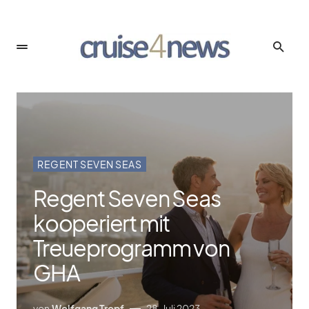
REGENT SEVEN SEAS
Regent Seven Seas
kooperiert mit
Treueprogramm von
GHA
von
Wolfgang Tropf
28. Juli 2023